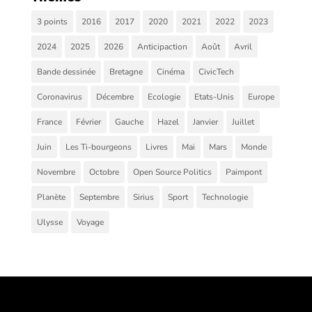
3 points
2016
2017
2020
2021
2022
2023
2024
2025
2026
Anticipaction
Août
Avril
Bande dessinée
Bretagne
Cinéma
CivicTech
Coronavirus
Décembre
Ecologie
Etats-Unis
Europe
France
Février
Gauche
Hazel
Janvier
Juillet
Juin
Les Ti-bourgeons
Livres
Mai
Mars
Monde
Novembre
Octobre
Open Source Politics
Paimpont
Planète
Septembre
Sirius
Sport
Technologie
Ulysse
Voyage