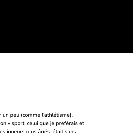
uer un peu (comme l’athlétisme),
on » sport, celui que je préférais et
s joueurs plus âgés, était sans