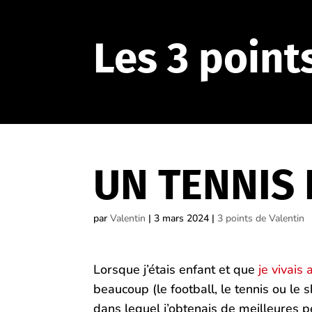
Les 3 point
UN TENNIS 
par
Valentin
|
3 mars 2024
|
3 points de Valentin
Lorsque j’étais enfant et que
je vivais
beaucoup (le football, le tennis ou le s
dans lequel j’obtenais de meilleures 