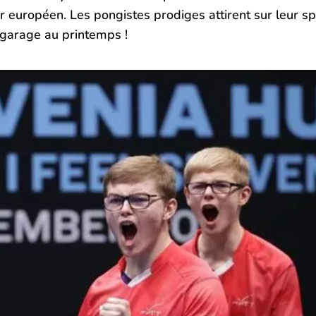
r européen. Les pongistes prodiges attirent sur leur s
 garage au printemps !