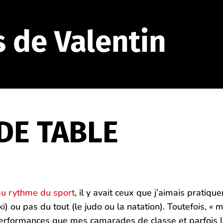
s de Valentin
DE TABLE
 au rythme du sport
, il y avait ceux que j’aimais pratiq
ki) ou pas du tout (le judo ou la natation). Toutefois, « m
performances que mes camarades de classe et parfois le