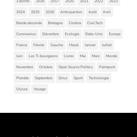
3 points
2016
2017
2020
2021
2022
2023
2024
2025
2026
Anticipaction
Août
Avril
Bande dessinée
Bretagne
Cinéma
CivicTech
Coronavirus
Décembre
Ecologie
Etats-Unis
Europe
France
Février
Gauche
Hazel
Janvier
Juillet
Juin
Les Ti-bourgeons
Livres
Mai
Mars
Monde
Novembre
Octobre
Open Source Politics
Paimpont
Planète
Septembre
Sirius
Sport
Technologie
Ulysse
Voyage