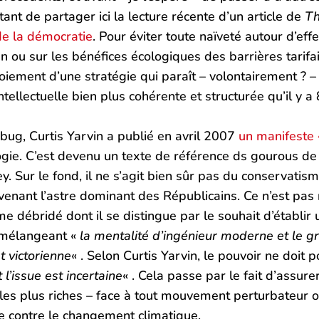
tant de partager ici la lecture récente d’un article de
Th
de la démocratie
. Pour éviter toute naïveté autour d’effe
ou sur les bénéfices écologiques des barrières tarifaire
loiement d’une stratégie qui paraît – volontairement ? –
tellectuelle bien plus cohérente et structurée qu’il y a 
g, Curtis Yarvin a publié en avril 2007
un manifeste 
gie. C’est devenu un texte de référence ds gourous de l
y. Sur le fond, il ne s’agit bien sûr pas du conservatis
venant l’astre dominant des Républicains. Ce n’est pas
e débridé dont il se distingue par le souhait d’établir 
 mélangeant «
la mentalité d’ingénieur moderne et le g
t victorienne
« . Selon Curtis Yarvin, le pouvoir ne doit
t l’issue est incertaine
« . Cela passe par le fait d’assure
i les plus riches – face à tout mouvement perturbateur 
e contre le changement climatique.