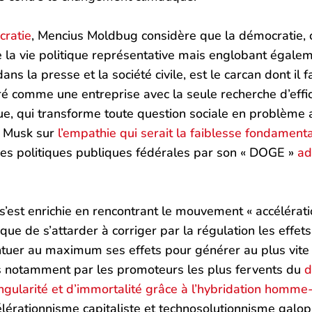
cratie
, Mencius Moldbug considère que la démocratie,
la vie politique représentative mais englobant égaleme
ns la presse et la société civile, est le carcan dont il f
é comme une entreprise avec la seule recherche d’effic
ue, qui transforme toute question sociale en problème 
n Musk sur
l’empathie qui serait la faiblesse fondamental
s politiques publiques fédérales par son « DOGE »
ad
 s’est enrichie en rencontrant le mouvement « accélérat
ue de s’attarder à corriger par la régulation les effet
accentuer au maximum ses effets pour générer au plus 
s notamment par les promoteurs les plus fervents du
d
ngularité et d’immortalité grâce à l’hybridation homm
élérationnisme capitaliste et technosolutionnisme galopa