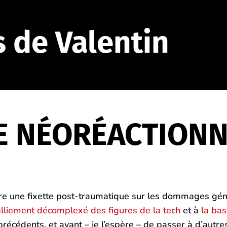
s de Valentin
E NÉORÉACTIONN
re une fixette post-traumatique sur les dommages gén
alliement décomplexé des figures de la tech
et à
la bas
 précédents, et avant – je l’espère – de passer à d’autre