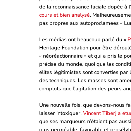
de la reconnaissance faciale dopée à l
cours et bien analysé
. Malheureusement
pas propres aux autoproclamées « Lu
Les médias ont beaucoup parlé du «
P
Heritage Foundation pour être déroulé
« néoréactionnaire » et qui a pris le po
précise du monde, quoi que les condit
élites légitimistes sont converties pa
des techniques. Les masses sont ameuté
complots que l’agitation des peurs anc
Une nouvelle fois, que devons-nous fai
laisser intoxiquer.
Vincent Tiberj a étu
que ses marqueurs n’étaient pas aussi r
plus perméable, favorable et prosélyt