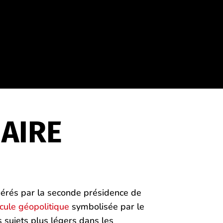
AIRE
érés par la seconde présidence de
cule géopolitique
symbolisée par le
s sujets plus légers dans les