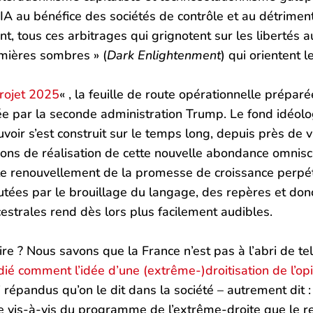
’IA au bénéfice des sociétés de contrôle et au détrimen
, tous ces arbitrages qui grignotent sur les libertés 
mières sombres » (
Dark Enlightenment
) qui orientent
rojet 2025
« , la feuille de route opérationnelle préparé
e par la seconde administration Trump. Le fond idéol
uvoir s’est construit sur le temps long, depuis près de v
ions de réalisation de cette nouvelle abondance omnisc
r le renouvellement de la promesse de croissance perpét
es par le brouillage du langage, des repères et donc d
estrales rend dès lors plus facilement audibles.
re ? Nous savons que la France n’est pas à l’abri de tel
dié comment l’idée d’une (extrême-)droitisation de l’opi
épandus qu’on le dit dans la société – autrement dit : 
e vis-à-vis du programme de l’extrême-droite que le r