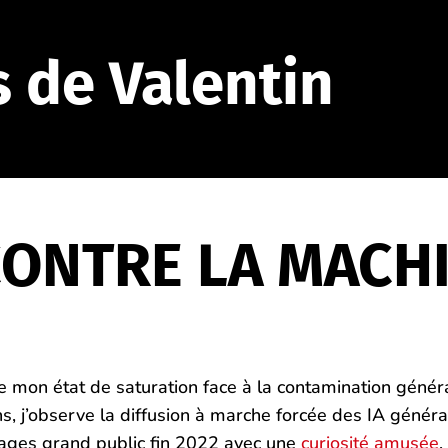
s de Valentin
CONTRE LA MACH
e mon état de saturation face à la contamination génér
s ans, j’observe la diffusion à marche forcée des IA géné
 usages grand public fin 2022 avec une
curiosité amusée