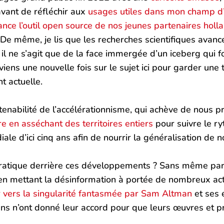
avant de réfléchir aux
usages utiles dans mon champ d’a
ance l’outil open source de nos jeunes partenaires ho
 De même, je lis que les recherches scientifiques avance
 il ne s’agit que de la face immergée d’un iceberg qui 
iens une nouvelle fois sur le sujet ici pour garder une
t actuelle.
utenabilité de l’accélérationnisme, qui achève de nou
re en asséchant des territoires entiers
pour suivre le r
le d’ici cinq ans afin de nourrir la généralisation de
cratique derrière ces développements ? Sans même parl
 en mettant la désinformation à portée de nombreux act
r vers la singularité fantasmée par Sam Altman
et ses 
iens n’ont donné leur accord pour que leurs œuvres et 