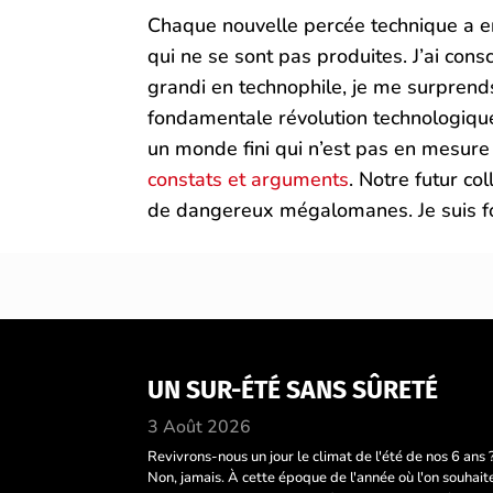
Chaque nouvelle percée technique a en
qui ne se sont pas produites. J’ai con
grandi en technophile, je me surprends
fondamentale révolution technologique
un monde fini qui n’est pas en mesure
constats et arguments
. Notre futur co
de dangereux mégalomanes. Je suis fo
UN SUR-ÉTÉ SANS SÛRETÉ
3 Août 2026
Revivrons-nous un jour le climat de l'été de nos 6 ans 
Non, jamais. À cette époque de l'année où l'on souhait