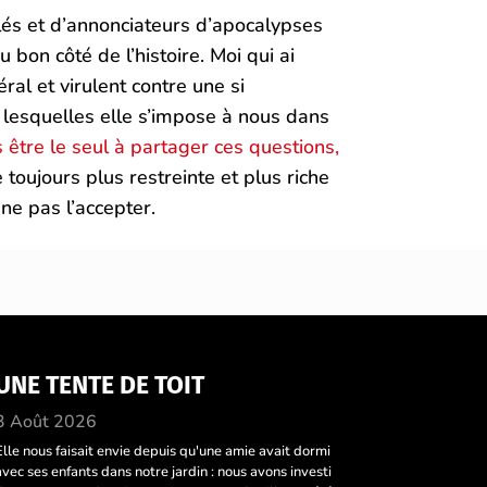
lés et d’annonciateurs d’apocalypses
bon côté de l’histoire. Moi qui ai
al et virulent contre une si
 lesquelles elle s’impose à nous dans
 être le seul à partager ces questions,
 toujours plus restreinte et plus riche
e pas l’accepter.
UNE TENTE DE TOIT
3 Août 2026
Elle nous faisait envie depuis qu'une amie avait dormi
avec ses enfants dans notre jardin : nous avons investi