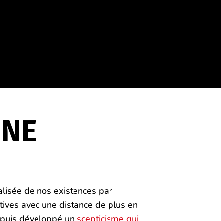
INE
alisée de nos existences par
ratives avec une distance de plus en
, puis développé un
scepticisme qui