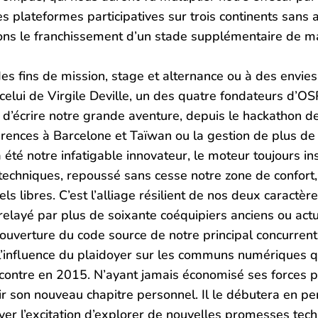
es plateformes participatives sur trois continents sans 
ions le franchissement d’un stade supplémentaire de ma
des fins de mission, stage et alternance ou à des envies
elui de Virgile Deville, un des quatre fondateurs d’OS
d’écrire notre grande aventure, depuis le hackathon de
rences à Barcelone et Taïwan ou la gestion de plus de 
a été notre infatigable innovateur, le moteur toujours insa
s techniques, repoussé sans cesse notre zone de confort
ciels libres. C’est l’alliage résilient de nos deux carac
relayé par plus de soixante coéquipiers anciens ou actue
’ouverture du code source de notre principal concurrent
e l’influence du plaidoyer sur les communs numériques q
ontre en 2015. N’ayant jamais économisé ses forces po
vrir son nouveau chapitre personnel. Il le débutera en p
uver l’excitation d’explorer de nouvelles promesses tec