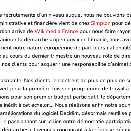
 recrutements d’un niveau auquel nous ne pouvions pa
nistrative et financière vient de chez
Simplon
pour déc
tion arrive de
Wikimédia France
pour nous faire rayo
d’animer la démarche « open gov » en Lituanie, nous a
carnent notre nature européenne de part leurs nationalit
 au cours du dernier trimestre un nouveau rôle de dire
nos clients pour acquérir une responsabilité d’animatio
siasmante. Nos clients rencontrent de plus en plus de s
vert pour la première fois son programme de travail à la
tions pour son premier budget participatif, le départem
ne inédit à cet échelon… Nous réalisons enfin notre souh
améliorations du logiciel Decidim, désormais réutilisé
ire
passionnant sur le lien entre démocratie participati
s démarches citoyennes concourant à la réponse démocr