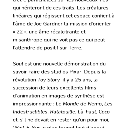
qui hériteront de ces traits. Les créatures
linéaires qui régissent cet espace confient à
l’âme de Joe Gardner la mission d’orienter
« 22 », une âme récalcitrante et
misanthrope qui ne voit pas ce qui peut
l’attendre de positif sur Terre.
Soul
est une nouvelle démonstration du
savoir-faire des studios Pixar. Depuis la
révolution
Toy Story
il y a 25 ans, la
succession de leurs excellents films
d’animation en images de synthèse est
impressionnante :
Le Monde de Nemo
,
Les
Indestructibles
,
Ratatouille
,
Là-haut
,
Coco
et, s’il ne devait en rester qu’un pour moi,
Wall-E
. Sur le plan formel tout d’abord,