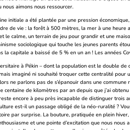
où nous aimons nous ressourcer.
raine initiale a été plantée par une pression économiqu
dre de vie : la forêt à 500 mètres, la mer à une heure
 et le calme, un terrain de jeu pour grandir et une mai
nisme sociologique qui touche les jeunes parents étouf
s la capitale a baissé de 5 % en un an ! Les années Cov
itaire à Pékin – dont la population est le double de cel
jamais imaginé ni souhaité troquer cette centralité pour 
alors ne parlons pas de s’épanouir dans une commune r
e centaine de kilomètres par an depuis que j’ai obtenu 
reste encore à peu près incapable de distinguer trois a
lture est-il un passage obligé de la néo-ruralité ? Vous
ictoire par surprise. La bouture, pratiquée en plein hive
enthousiasme et une pointe d’excitation que nous nous a