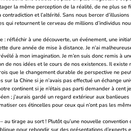
rtager la même perception de la réalité, de ne plus se 
contradiction et l’altérité. Sans nous bercer d’illusions
tes qui retournent le cerveau de millions d’individus 
ce : réfléchir à une découverte, un événement, une initi
ette dure année de mise à distance. Je n’ai malheureu
vélé à mon imagination. Je m’en suis donc remis à une i
n de nos idées et le cours de nos existences. Il existe
 crois que le changement durable de perspective ne peut
s sur la Chine si je n’avais pas effectué un échange univ
notre continent si je n’étais pas parti demander à cent j
en ; j’aurais gardé un regard extérieur aux banlieues si 
matiser ces étincelles pour ceux qui n’ont pas les mêm
 au tirage au sort ! Plutôt qu’une nouvelle convention 
ique pour rebondir sur des présentations d’experts et 