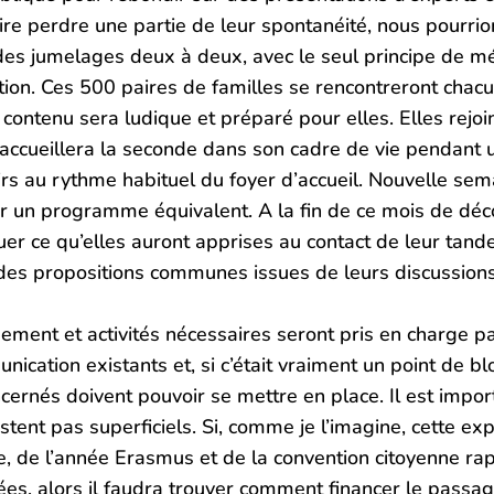
ire perdre une partie de leur spontanéité, nous pourri
des jumelages deux à deux, avec le seul principe de mé
tion. Ces 500 paires de familles se rencontreront chacu
ontenu sera ludique et préparé pour elles. Elles rejoi
 accueillera la seconde dans son cadre de vie pendant
isirs au rythme habituel du foyer d’accueil. Nouvelle se
our un programme équivalent. A la fin de ce mois de déc
quer ce qu’elles auront apprises au contact de leur ta
es propositions communes issues de leurs discussions
ment et activités nécessaires seront pris en charge par
ication existants et, si c’était vraiment un point de b
cernés doivent pouvoir se mettre en place. Il est impo
tent pas superficiels. Si, comme je l’imagine, cette ex
e, de l’année Erasmus et de la convention citoyenne rap
ées, alors il faudra trouver comment financer le passage