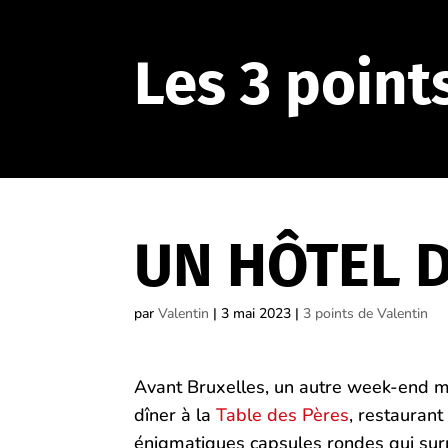
Les 3 point
UN HÔTEL D
par
Valentin
|
3 mai 2023
|
3 points de Valentin
Avant Bruxelles, un autre week-end m
dîner à la
Table des Pères
, restaurant
énigmatiques capsules rondes qui sur