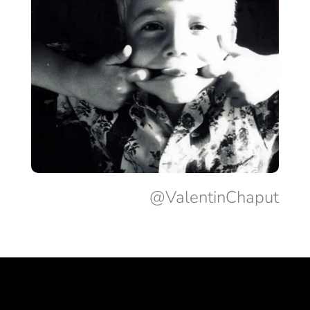
@ValentinChaput